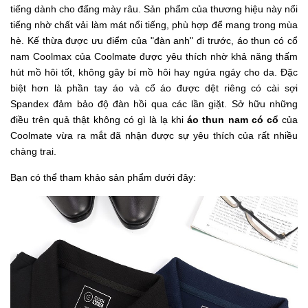
tiếng dành cho đấng mày râu. Sản phẩm của thương hiệu này nổi
tiếng nhờ chất vải làm mát nổi tiếng, phù hợp để mang trong mùa
hè. Kế thừa được ưu điểm của "đàn anh" đi trước, áo thun có cổ
nam Coolmax của Coolmate được yêu thích nhờ khả năng thấm
hút mồ hôi tốt, không gây bí mồ hôi hay ngứa ngáy cho da. Đặc
biệt hơn là phần tay áo và cổ áo được dệt riêng có cài sợi
Spandex đảm bảo độ đàn hồi qua các lần giặt. Sở hữu những
điều trên quả thật không có gì là lạ khi
áo thun nam có cổ
của
Coolmate vừa ra mắt đã nhận được sự yêu thích của rất nhiều
chàng trai.
Bạn có thể tham khảo sản phẩm dưới đây: