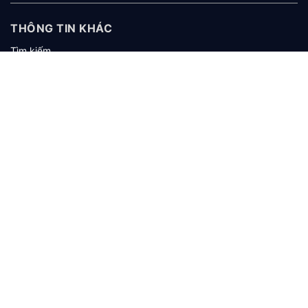
THÔNG TIN KHÁC
Tìm kiếm
Giới thiệu
Tuyển dụng
KHÁCH HÀNG
Hướng dẫn mua hàng
Hướng dẫn thanh toán
Hướng dẫn giao nhận