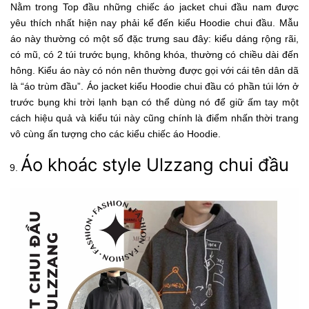
Nằm trong Top đầu những chiếc áo jacket chui đầu nam được
yêu thích nhất hiện nay phải kể đến kiểu Hoodie chui đầu. Mẫu
áo này thường có một số đặc trưng sau đây: kiểu dáng rộng rãi,
có mũ, có 2 túi trước bụng, không khóa, thường có chiều dài đến
hông. Kiểu áo này có nón nên thường được gọi với cái tên dân dã
là “áo trùm đầu”. Áo jacket kiểu Hoodie chui đầu có phần túi lớn ở
trước bụng khi trời lạnh bạn có thể dùng nó để giữ ấm tay một
cách hiệu quả và kiểu túi này cũng chính là điểm nhấn thời trang
vô cùng ấn tượng cho các kiểu chiếc áo Hoodie.
Áo khoác style Ulzzang chui đầu