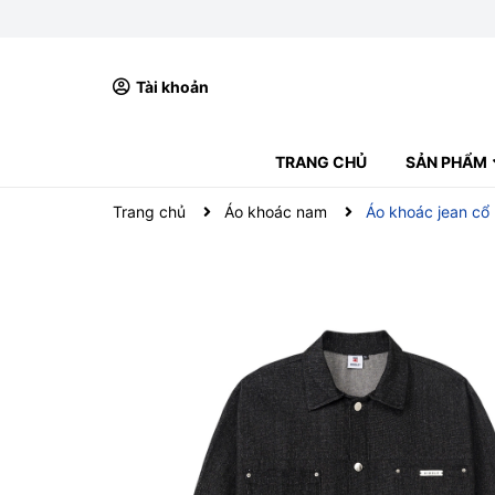
Tài khoản
TRANG CHỦ
SẢN PHẨM
ÁO POLO
ÁO THUN CỔ TRÒN
ÁO KHOÁC NAM
QUẦN NAM
VÍ NAM
BALO NAM
BOXER NAM
GIÀY NAM
Trang chủ
Áo khoác nam
Áo khoác jean cổ