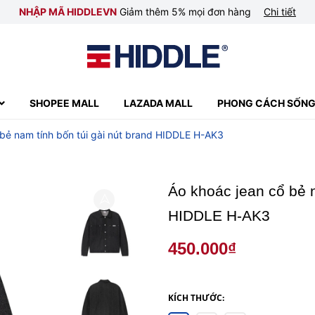
NHẬP MÃ HIDDLEVN
Giảm thêm 5% mọi đơn hàng
Chi tiết
SHOPEE MALL
LAZADA MALL
PHONG CÁCH SỐN
 bẻ nam tính bốn túi gài nút brand HIDDLE H-AK3
Áo khoác jean cổ bẻ n
HIDDLE H-AK3
450.000₫
KÍCH THƯỚC: