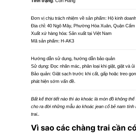
Tình trạng
: Còn Hàng
Đơn vị chịu trách nhiệm về sản phẩm: Hộ kinh doan
Địa chỉ: 40 Ngô Mây, Phường Hòa Xuân, Quận Cẩm 
Xuất xứ hàng hóa: Sản xuất tại Việt Nam
Mã sản phẩm: H-AK3
Hướng dẫn sử dụng, hướng dẫn bảo quản
Sử dụng: Đọc nhãn mác, phân loại khi giặt, giặt và ủi
Bảo quản: Giặt sạch trước khi cất, gấp hoặc treo gọn
phát hiện sớm vấn đề.
Bất kể thời tiết nào thì áo khoác là món đồ không th
cho ra đời những mẫu áo khoác jean cổ bẻ nam tính 
trai..
Vì sao các chàng trai cần c