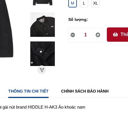
M
L
XL
Số lượng:
Thê
THÔNG TIN CHI TIẾT
CHÍNH SÁCH BẢO HÀNH
túi gài nút brand HIDDLE H-AK3 Áo khoác nam