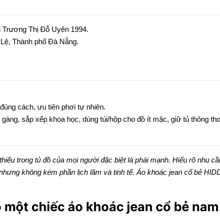
h Trương Thị Đỗ Uyên 1994.
Lệ, Thành phố Đà Nẵng.
 đúng cách, ưu tiên phơi tự nhiên.
 gàng, sắp xếp khoa học, dùng túi/hộp cho đồ ít mặc, giữ tủ thông tho
ể thiếu trong tủ đồ của mọi người đặc biệt là phái mạnh. Hiểu rõ nhu
nhưng không kém phần lịch lãm và tinh tế. Áo khoác jean cổ bẻ HID
ó một chiếc áo khoác jean cổ bẻ nam