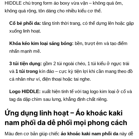
HIDDLE chú trọng form áo boxy vừa vặn – không quá ôm,
không quá rộng, tôn dáng cho nhiều kiểu cơ thể.
Cổ bẻ phối da:
tăng tính thời trang, có thể dựng lên hoặc gập
xuống linh hoạt.
Khóa kéo kim loại sáng bóng:
bền, trượt êm và tạo điểm
nhấn mạnh mẽ.
3 túi tiện dụng:
gồm 2 túi ngoài chéo, 1 túi kiểu ở ngực trái
và
1 túi trong
kín đáo – cực kỳ tiện lợi khi cần mang theo đồ
cá nhân như ví, điện thoại hoặc tai nghe.
Logo HIDDLE:
xuất hiện tinh tế với tag logo kim loại ở cổ và
tag da dập chìm sau lưng, khẳng định chất riêng.
Ứng dụng linh hoạt – Áo khoác kaki
nam phối da dễ phối mọi phong cách
Màu đen cơ bản giúp chiếc
áo khoác kaki nam phối da
này dễ