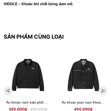
HIDDLE – Khoác khí chất bừng đam mê.
SẢN PHẨM CÙNG LOẠI
Áo khoác nam kaki phối cổ ticke Hiddle H-AK6
Áo khoác jean nam khoá kéo ngực lịch lãm HIDDLE H-AK4
395.000₫
450.000₫
450.000₫