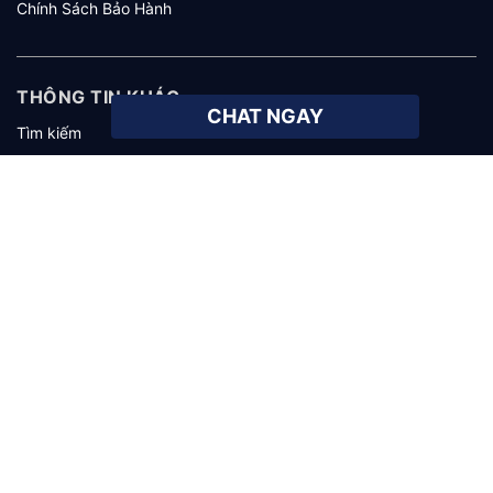
Chính Sách Bảo Hành
THÔNG TIN KHÁC
CHAT NGAY
Tìm kiếm
Giới thiệu
Tuyển dụng
KHÁCH HÀNG
Hướng dẫn mua hàng
Hướng dẫn thanh toán
Hướng dẫn giao nhận