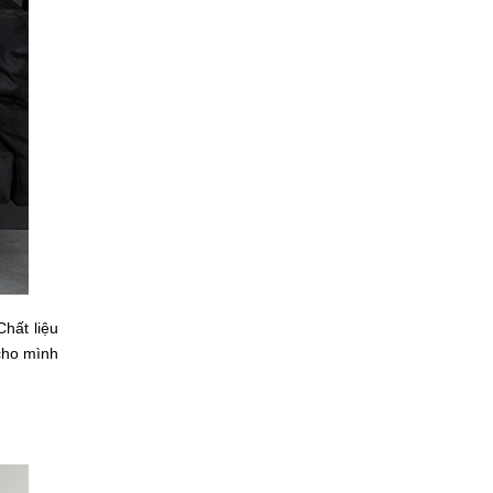
hất liệu
cho mình