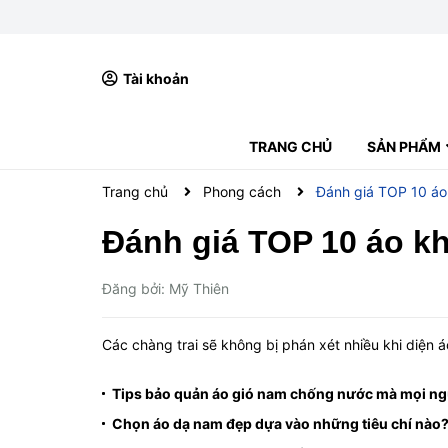
Tài khoản
TRANG CHỦ
SẢN PHẨM
ÁO POLO
ÁO THUN CỔ TRÒN
ÁO KHOÁC NAM
QUẦN NAM
VÍ NAM
BALO NAM
BOXER NAM
GIÀY NAM
Trang chủ
Phong cách
Đánh giá TOP 10 áo
Đánh giá TOP 10 áo k
Đăng bởi: Mỹ Thiên
Các chàng trai sẽ không bị phán xét nhiều khi diện 
Tips bảo quản áo gió nam chống nước mà mọi ngư
Chọn áo dạ nam đẹp dựa vào những tiêu chí nào