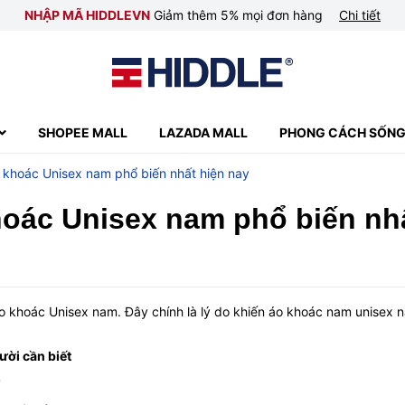
NHẬP MÃ HIDDLEVN
Giảm thêm 5% mọi đơn hàng
Chi tiết
SHOPEE MALL
LAZADA MALL
PHONG CÁCH SỐN
 khoác Unisex nam phổ biến nhất hiện nay
hoác Unisex nam phổ biến nhấ
áo khoác Unisex nam. Đây chính là lý do khiến áo khoác nam unisex n
ời cần biết
?