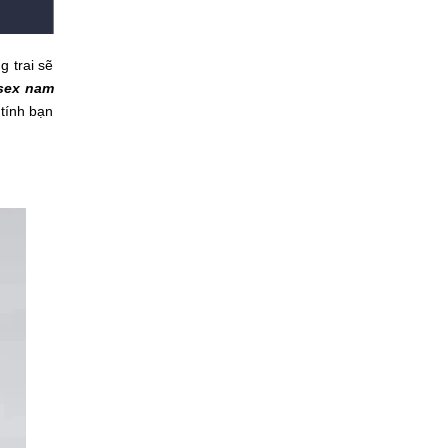
g trai sẽ
sex nam
 tính bạn