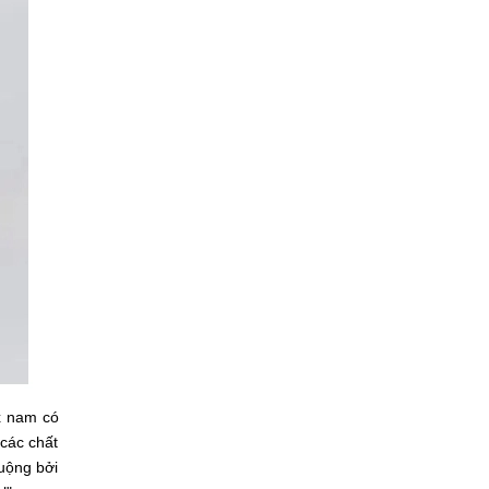
ex nam có
các chất
huộng bởi