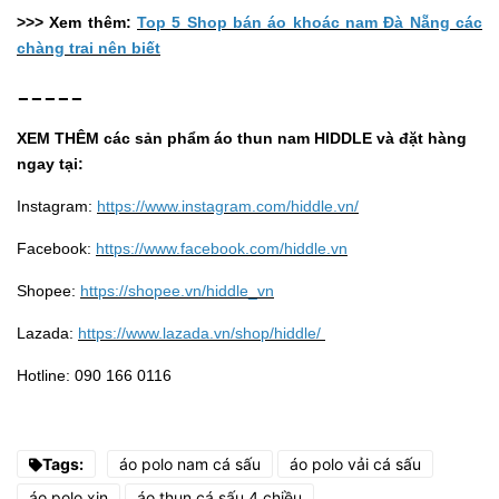
>>> Xem thêm:
Top 5 Shop bán áo khoác nam Đà Nẵng các
chàng trai nên biết
-----
XEM THÊM các sản phẩm áo thun nam HIDDLE và đặt hàng
ngay tại:
Instagram:
https://www.instagram.com/hiddle.vn/
Facebook:
https://www.facebook.com/hiddle.vn
Shopee:
https://shopee.vn/hiddle_vn
Lazada:
https://www.lazada.vn/shop/hiddle/
Hotline: 090 166 0116
Tags:
áo polo nam cá sấu
áo polo vải cá sấu
áo polo xịn
áo thun cá sấu 4 chiều