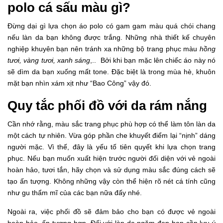
polo cá sấu màu gì?
Đừng dại gì lựa chọn áo polo có gam gam màu quá chói chang
nếu làn da bạn không được trắng. Những nhà thiết kế chuyên
nghiệp khuyên bạn nên tránh xa những bộ trang phục màu
hồng
tươi, vàng tươi, xanh sáng
,.. Bởi khi bạn mặc lên chiếc áo này nó
sẽ dìm da bạn xuống mất tone. Đặc biệt là trong mùa hè, khuôn
mặt bạn nhìn xám xịt như “Bao Công” vậy đó.
Quy tắc phối đồ với da rám nắng
Cần nhớ rằng, màu sắc trang phục phù hợp có thể làm tôn làn da
một cách tự nhiên. Vừa góp phần che khuyết điểm lại “nịnh” dáng
người mặc. Vì thế, đây là yếu tố tiên quyết khi lựa chọn trang
phục. Nếu bạn muốn xuất hiện trước người đối diện với vẻ ngoài
hoàn hảo, tươi tắn, hãy chọn và sử dụng màu sắc đúng cách sẽ
tạo ấn tượng. Không những vậy còn thể hiện rõ nét cá tính cũng
như gu thẩm mĩ của các bạn nữa đấy nhé.
Ngoài ra, việc phối đồ sẽ đảm bảo cho bạn có được vẻ ngoài
hoàn hảo, ấn tượng hơn. Đối với làn da ngăm đen bạn cần lưu ý