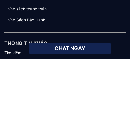
Chính sách thanh toán
Chính Sách Bảo Hành
THÔNG TIN KHÁC
CHAT NGAY
Tìm kiếm
Giới thiệu
Tuyển dụng
KHÁCH HÀNG
Hướng dẫn mua hàng
Hướng dẫn thanh toán
Hướng dẫn giao nhận