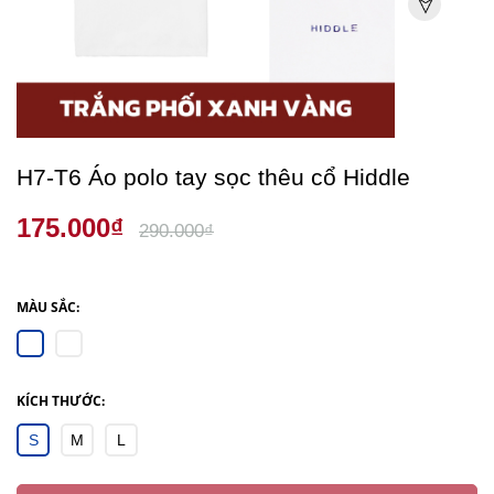
H7-T6 Áo polo tay sọc thêu cổ Hiddle
175.000₫
290.000₫
MÀU SẮC:
KÍCH THƯỚC:
S
M
L