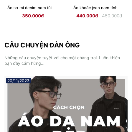
Áo khoác nam kaki phối cổ ticke Hiddle H-AK6
Áo khoác jean nam khoá kéo ngực lịch lãm HIDDLE H-AK4
395.000₫
450.000₫
450.000₫
CÂU CHUYỆN ĐÀN ÔNG
Những câu chuyện tuyệt vời cho một chàng trai. Luôn khiến
bạn đầy cảm hứng...
20/11/2023