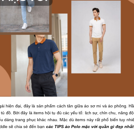
 gái hiện đại, đây là sản phẩm cách tân giữa áo sơ mi và áo phông. Hầ
tủ đồ. Bởi đây là items hội tụ đủ các yếu tố: lịch sự, chỉn chu, năng đ
iểu dáng trang phục khác nhau. Mặc dù items này rất phổ biến tuy nh
iddle sẽ chia sẻ đến bạn
các TIPS áo Polo mặc với quần gì đẹp nhất