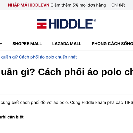
NHẬP MÃ HIDDLEVN
Giảm thêm 5% mọi đơn hàng
Chi tiết
SHOPEE MALL
LAZADA MALL
PHONG CÁCH SỐN
 quần gì? Cách phối áo polo chuẩn nhất
uần gì? Cách phối áo polo c
i cũng biết cách phối đồ với áo polo. Cùng Hiddle khám phá các TIP
ời cần biết
?