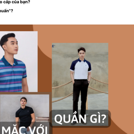
o cấp của bạn?
huẩn"?