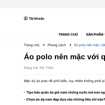
Tài khoản
TRANG CHỦ
SẢN PHẨM
ÁO POLO
ÁO THUN CỔ TRÒN
ÁO KHOÁC NAM
QUẦN NAM
VÍ NAM
BALO NAM
BOXER NAM
GIÀY NAM
Trang chủ
Phong cách
Áo polo nên mặc với
Áo polo nên mặc với q
Đăng bởi: Mỹ Thiên
Mặc dù áo polo rất phổ biến, tuy nhiên không phải a
Tips bảo quản áo gió nam chống nước mà mọi ngư
Chọn áo dạ nam đẹp dựa vào những tiêu chí nào