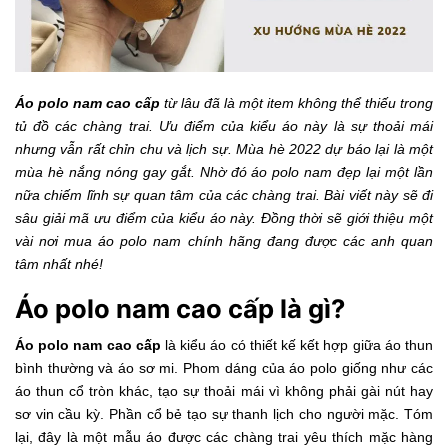
Áo polo nam cao cấp
từ lâu đã là một item không thể thiếu trong
tủ đồ các chàng trai. Ưu điểm của kiểu áo này là sự thoải mái
nhưng vẫn rất chỉn chu và lịch sự. Mùa hè 2022 dự báo lại là một
mùa hè nắng nóng gay gắt. Nhờ đó áo polo nam đẹp lại một lần
nữa chiếm lĩnh sự quan tâm của các chàng trai. Bài viết này sẽ đi
sâu giải mã ưu điểm của kiểu áo này. Đồng thời sẽ giới thiệu một
vài nơi mua áo polo nam chính hãng đang được các anh quan
tâm nhất nhé!
Áo polo nam cao cấp là gì?
Áo polo nam cao cấp
là kiểu áo có thiết kế kết hợp giữa áo thun
bình thường và áo sơ mi. Phom dáng của áo polo giống như các
áo thun cổ tròn khác, tạo sự thoải mái vì không phải gài nút hay
sơ vin cầu kỳ. Phần cổ bẻ tạo sự thanh lịch cho người mặc. Tóm
lại, đây là một mẫu áo được các chàng trai yêu thích mặc hàng