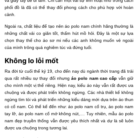
và giày tây để đi làm. Chỉ cần một vài sự linh hoạt nhỏ trong cách
phối đồ là đã có thể thay đổi phong cách cho phù hợp với hoàn
cảnh.
Ngoài ra, chất liệu để tạo nên áo polo nam chính hãng thường là
những chất vải co giãn tốt, thấm hút mồ hôi. Đây là một sự lựa
chọn thay thế cho áo sơ mi nếu các anh không muốn vẻ ngoài
của mình trông quá nghiêm túc và đứng tuổi.
Không lo lỗi mốt
Ra đời từ cuối thế kỷ 19, cho đến nay dù ngành thời trang đã trải
qua rất nhiều sự thay đổi nhưng
áo polo nam cao cấp
vẫn giữ
cho mình một vị thế riêng. Hiện nay, kiểu áo này vẫn rất được ưa
chuộng và được phát triển không ngừng. Các nhà thiết kế không
ngừng tìm tòi và phát triển những kiểu dáng mới dựa trên áo thun
có cổ nam. Có thể kể đến như: áo polo nam cổ trụ, áo polo nam
tay lỡ, áo polo nam cổ mở không nút,.... Tuy nhiên, mẫu áo polo
nam đẹp truyền thống vẫn được yêu thích nhất và dự là sẽ luôn
được ưa chuộng trong tương lai.