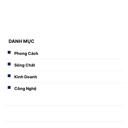
Đăng bởi: HIDDLE
Chọn áo dạ nam đẹp dựa vào những tiêu chí nào?
DANH MỤC
Phong Cách
Sống Chất
Kinh Doanh
Công Nghệ