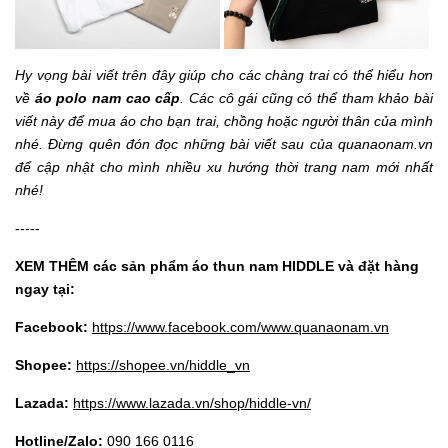
Hy vọng bài viết trên đây giúp cho các chàng trai có thể hiểu hơn
về
áo polo nam cao cấp
. Các cô gái cũng có thể tham khảo bài
viết này để mua áo cho bạn trai, chồng hoặc người thân của mình
nhé. Đừng quên đón đọc những bài viết sau của
quanaonam.vn
để cập nhật cho mình nhiều xu hướng thời trang nam mới nhất
nhé!
-----
XEM THÊM các sản phẩm áo thun nam HIDDLE và đặt hàng
ngay tại:
Facebook:
https://www.facebook.com/www.quanaonam.vn
Shopee:
https://shopee.vn/hiddle_vn
Lazada:
https://www.lazada.vn/shop/hiddle-vn/
Hotline/Zalo:
090 166 0116