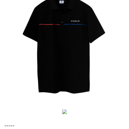
-----