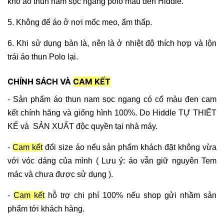
khô áo thun nam sọc ngang polo màu đen Hiddle.
5. Không để áo ở nơi mốc meo, ẩm thấp.
6. Khi sử dụng bàn là, nên là ở nhiệt độ thích hợp và lộn
trái áo thun Polo lại.
CHÍNH SÁCH VÀ
CAM KẾT
- Sản phẩm áo thun nam sọc ngang có cổ màu đen cam
kết chính hãng và giống hình 100%. Do Hiddle TỰ THIẾT
KẾ và SẢN XUẤT độc quyền tại nhà máy.
-
Cam kết
đổi size áo nếu sản phẩm khách đặt không vừa
với vóc dáng của mình ( Lưu ý: áo vẫn giữ nguyên Tem
mác và chưa được sử dụng ).
-
Cam kết
hỗ trợ chi phí 100% nếu shop gửi nhầm sản
phẩm tới khách hàng.