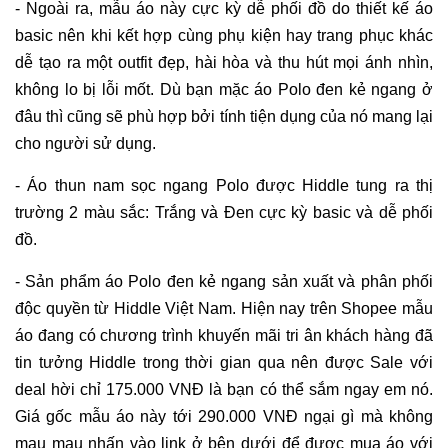
- Ngoài ra, mẫu áo này cực kỳ dễ phối đồ do thiết kế áo
basic nên khi kết hợp cùng phụ kiện hay trang phục khác
dễ tạo ra một outfit đẹp, hài hòa và thu hút mọi ánh nhìn,
không lo bị lỗi mốt. Dù bạn mặc áo Polo đen kẻ ngang ở
đâu thì cũng sẽ phù hợp bởi tính tiện dụng của nó mang lại
cho người sử dụng.
- Áo thun nam sọc ngang Polo được Hiddle tung ra thị
trường 2 màu sắc: Trắng và Đen cực kỳ basic và dễ phối
đồ.
- Sản phẩm áo Polo đen kẻ ngang sản xuất và phân phối
độc quyền từ Hiddle Việt Nam. Hiện nay trên Shopee mẫu
áo đang có chương trình khuyến mãi tri ân khách hàng đã
tin tưởng Hiddle trong thời gian qua nên được Sale với
deal hời chỉ 175.000 VNĐ là bạn có thể sắm ngay em nó.
Giá gốc mẫu áo này tới 290.000 VNĐ ngại gì mà không
mau mau nhấn vào link ở bên dưới để được mua áo với