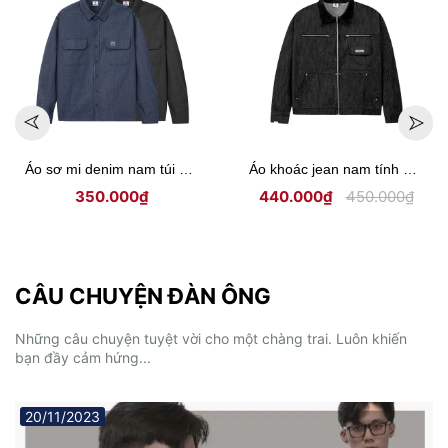
Áo khoác nam kaki phối cổ ticke Hiddle H-AK6
Áo khoác jean nam khoá kéo ngực lịch lãm HIDDLE H-AK4
395.000₫
450.000₫
450.000₫
CÂU CHUYỆN ĐÀN ÔNG
Những câu chuyện tuyệt vời cho một chàng trai. Luôn khiến
bạn đầy cảm hứng...
20/11/2023