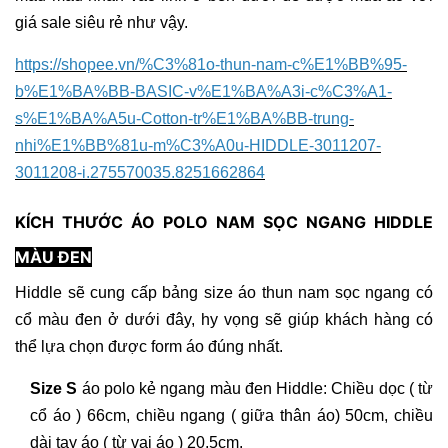
giá sale siêu rẻ như vậy.
https://shopee.vn/%C3%81o-thun-nam-c%E1%BB%95-
b%E1%BA%BB-BASIC-v%E1%BA%A3i-c%C3%A1-
s%E1%BA%A5u-Cotton-tr%E1%BA%BB-trung-
nhi%E1%BB%81u-m%C3%A0u-HIDDLE-3011207-
3011208-i.275570035.8251662864
KÍCH THƯỚC ÁO POLO NAM SỌC NGANG HIDDLE
MÀU ĐEN
Hiddle sẽ cung cấp bảng size áo thun nam sọc ngang có
cổ màu đen ở dưới đây, hy vọng sẽ giúp khách hàng có
thể lựa chọn được form áo đúng nhất.
Size S
áo polo kẻ ngang màu đen Hiddle: Chiều dọc ( từ
cổ áo ) 66cm, chiều ngang ( giữa thân áo) 50cm, chiều
dài tay áo ( từ vai áo ) 20,5cm.