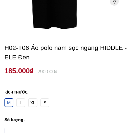
H02-T06 Áo polo nam sọc ngang HIDDLE -
ELE Đen
185.000₫
290.000₫
KÍCH THƯỚC:
M
L
XL
S
Số lượng: