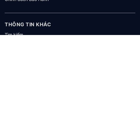
THÔNG TIN KHÁC
Tìm kiếm
Giới thiệu
Tuyển dụng
KHÁCH HÀNG
Hướng dẫn mua hàng
Hướng dẫn thanh toán
Hướng dẫn giao nhận