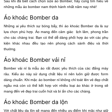
Sau khi đã biết cách chọn size áo Bomber, hãy cùng tìm hiểu về
những mẫu áo bomber nam thịnh hành nhất năm nay nhé!
Áo khoác Bomber da
Những ai yêu thích sự bóng bẩy, thì áo khoác Bomber da là sự
lựa chọn phù hợp. Áo mang đến cảm giác lịch lãm, phong trần
cho các chàng trai. Bạn có thể dễ dàng phối hợp áo với các phụ
kiện khác nhau đều tạo nên phong cách sành điệu và thời
thường.
Áo khoác Bomber vải nỉ
Bomber vải nỉ là mẫu áo rất được yêu thích của các đấng mày
râu. Kiểu áo này sử dụng chất liệu nỉ nên luôn giữ được form
dáng chuẩn. Khi mặc áo bomber nỉ không chỉ toát lên vẻ đẹp chất
ngầu mà còn có thể kết hợp với nhiều loại áo khác ở trong sẽ
mang đến vẻ đẹp trai cuốn hút và bí ẩn cho các chàng.
Áo khoác Bomber da lộn
Với chất liệu da lộn sẽ mang đến nhiều ưu điểm khi mặc như giữ