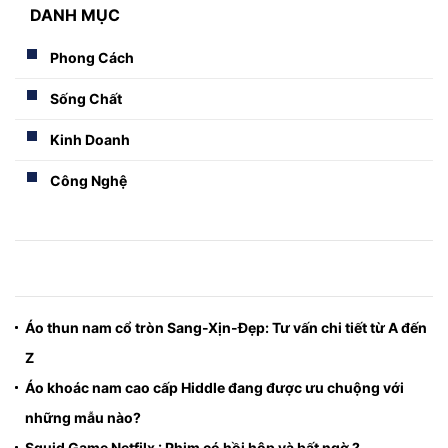
DANH MỤC
Phong Cách
Sống Chất
Kinh Doanh
Công Nghệ
Áo thun nam cổ tròn Sang-Xịn-Đẹp: Tư vấn chi tiết từ A đến
Z
Áo khoác nam cao cấp Hiddle đang được ưu chuộng với
những mẫu nào?
Squid Game Netfilx : Phim có hồi hộp và bất ngờ ?