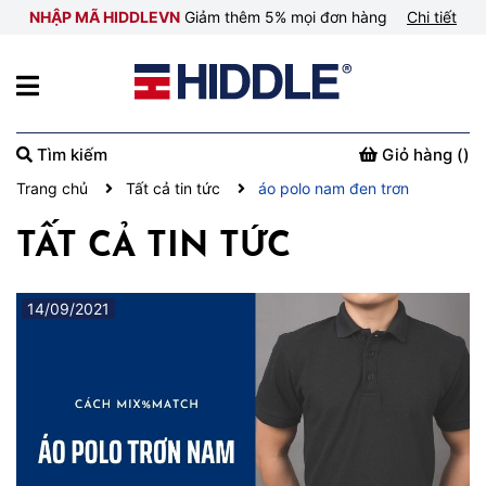
NHẬP MÃ HIDDLEVN
Giảm thêm 5% mọi đơn hàng
Chi tiết
Tìm kiếm
Giỏ hàng (
)
Trang chủ
Tất cả tin tức
áo polo nam đen trơn
TẤT CẢ TIN TỨC
14/09/2021