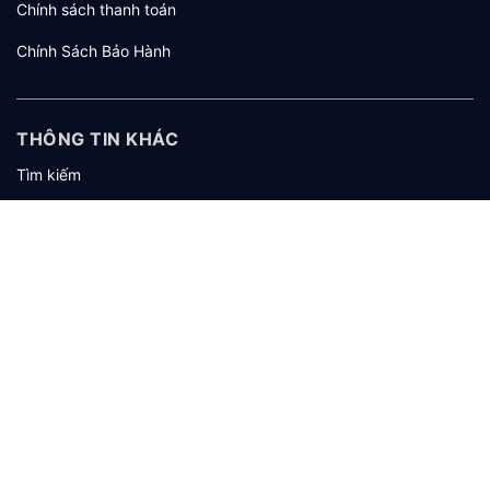
Chính sách thanh toán
Chính Sách Bảo Hành
THÔNG TIN KHÁC
Tìm kiếm
Giới thiệu
Tuyển dụng
KHÁCH HÀNG
Hướng dẫn mua hàng
Hướng dẫn thanh toán
Hướng dẫn giao nhận