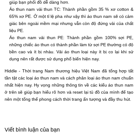
giúp bạn phối đồ dễ dàng hơn.
Áo thun nam vải thun TC: Thành phần gồm 35 % xơ cotton &
65% xơ PE. Ở một tỉ lệ pha như vậy thì áo thun nam sẽ có cảm
giác bên ngoài mềm mại nhưng vẫn còn độ đứng vải của chất
liệu PE.
Áo thun nam vải thun PE: Thành phần gồm 100% sợi PE,
những chiếc áo thun có thành phần làm từ sợi PE thường có độ
bền cao và ít bị nhàu. Vải áo thun loại này ít bị co lại khi sử
dụng nên rất được sử dụng phổ biến hiện nay.
Hiddle - Thời trang Nam thương hiệu Việt Nam đã tổng hợp tất
tần tật các loại áo thun nam và cách phân loại áo thun nam chuẩn
nhất hiện nay. Hy vọng những thông tin về các kiểu áo thun nam
ở trên sẽ giúp bạn hiểu rõ hơn và reset lại tủ đồ của mình để tạo
nên một tổng thể phong cách thời trang ấn tượng và đầy thu hút.
Viết bình luận của bạn