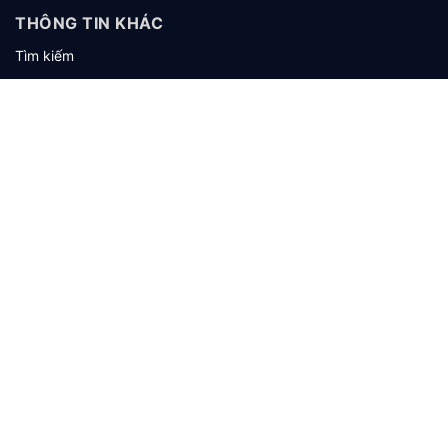
THÔNG TIN KHÁC
Tìm kiếm
Giới thiệu
Tuyển dụng
KHÁCH HÀNG
Hướng dẫn mua hàng
Hướng dẫn thanh toán
Hướng dẫn giao nhận