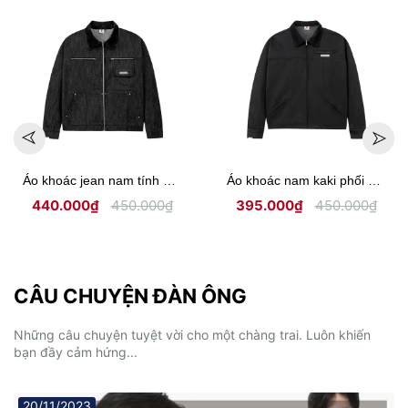
Áo khoác jean nam tính phối cổ ticke Hiddle H-AK7
Áo khoác nam kaki phối cổ ticke Hiddle H-AK6
.000₫
395.000₫
450.000₫
450.000₫
CÂU CHUYỆN ĐÀN ÔNG
Những câu chuyện tuyệt vời cho một chàng trai. Luôn khiến
bạn đầy cảm hứng...
20/11/2023