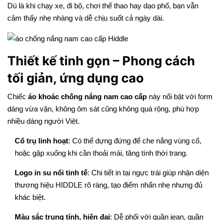
Dù là khi chạy xe, đi bộ, chơi thể thao hay dạo phố, bạn vẫn
cảm thấy nhẹ nhàng và dễ chịu suốt cả ngày dài.
Thiết kế tinh gọn – Phong cách
tối giản, ứng dụng cao
Chiếc
áo khoác chống nắng nam cao cấp
này nổi bật với form
dáng vừa vặn, không ôm sát cũng không quá rộng, phù hợp
nhiều dáng người Việt.
Cổ trụ linh hoạt
: Có thể dựng đứng để che nắng vùng cổ,
hoặc gập xuống khi cần thoải mái, tăng tính thời trang.
Logo in su nổi tinh tế
: Chi tiết in tại ngực trái giúp nhận diện
thương hiệu HIDDLE rõ ràng, tạo điểm nhấn nhẹ nhưng đủ
khác biệt.
Màu sắc trung tính, hiện đại
: Dễ phối với quần jean, quần