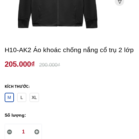
H10-AK2 Áo khoác chống nắng cổ trụ 2 lớp
205.000₫
290.000₫
KÍCH THƯỚC:
M
L
XL
Số lượng: