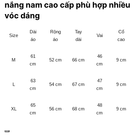
nắng nam cao cấp phù hợp nhiều
vóc dáng
Dài
Rộng
Tay
Cổ
Size
Vai
áo
áo
dài
cao
61
46
M
52 cm
66 cm
9 cm
cm
cm
63
47
L
54 cm
67 cm
9 cm
cm
cm
65
48
XL
56 cm
68 cm
9 cm
cm
cm