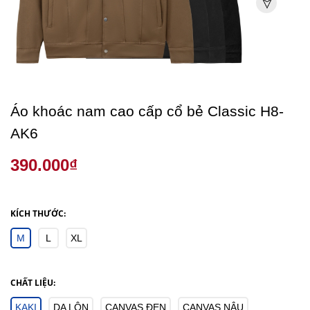
Áo khoác nam cao cấp cổ bẻ Classic H8-
AK6
390.000₫
KÍCH THƯỚC:
M
L
XL
CHẤT LIỆU:
KAKI
DA LỘN
CANVAS ĐEN
CANVAS NÂU