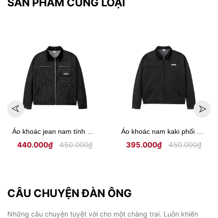
SẢN PHẨM CÙNG LOẠI
Áo khoác nam kaki phối cổ ticke Hiddle H-AK6
Áo khoác jean nam khoá kéo ngực lịch lãm HIDDLE H-AK4
Áo khoác
0₫
450.000₫
450.000₫
CÂU CHUYỆN ĐÀN ÔNG
Những câu chuyện tuyệt vời cho một chàng trai. Luôn khiến