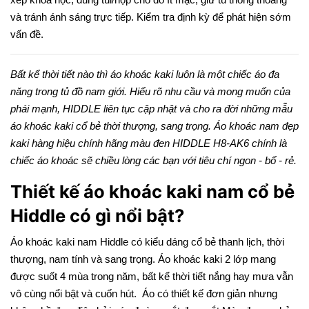
và tránh ánh sáng trực tiếp. Kiểm tra định kỳ để phát hiện sớm
vấn đề.
Bất kể thời tiết nào thì áo khoác kaki luôn là một chiếc áo đa
năng trong tủ đồ nam giới. Hiểu rõ nhu cầu và mong muốn của
phái mạnh, HIDDLE liên tục cập nhật và cho ra đời những mẫu
áo khoác kaki cổ bẻ thời thượng, sang trọng. Áo khoác nam đẹp
kaki hàng hiệu chính hãng màu đen HIDDLE H8-AK6 chính là
chiếc áo khoác sẽ chiều lòng các bạn với tiêu chí ngon - bổ - rẻ.
Thiết kế áo khoác kaki nam cổ bẻ
Hiddle có gì nổi bật?
Áo khoác kaki nam Hiddle có kiểu dáng cổ bẻ thanh lịch, thời
thượng, nam tính và sang trọng. Áo khoác kaki 2 lớp mang
được suốt 4 mùa trong năm, bất kể thời tiết nắng hay mưa vẫn
vô cùng nổi bật và cuốn hút. Áo có thiết kế đơn giản nhưng