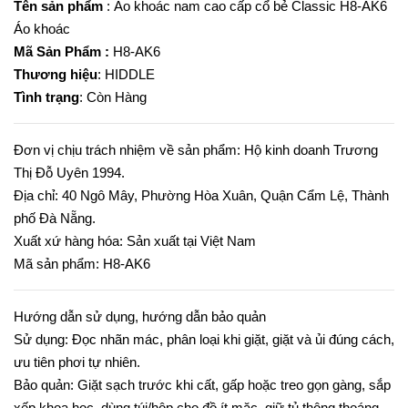
Tên sản phẩm
: Áo khoác nam cao cấp cổ bẻ Classic H8-AK6
Áo khoác
Mã Sản Phẩm :
H8-AK6
Thương hiệu
: HIDDLE
Tình trạng
: Còn Hàng
Đơn vị chịu trách nhiệm về sản phẩm: Hộ kinh doanh Trương
Thị Đỗ Uyên 1994.
Địa chỉ: 40 Ngô Mây, Phường Hòa Xuân, Quận Cẩm Lệ, Thành
phố Đà Nẵng.
Xuất xứ hàng hóa: Sản xuất tại Việt Nam
Mã sản phẩm: H8-AK6
Hướng dẫn sử dụng, hướng dẫn bảo quản
Sử dụng: Đọc nhãn mác, phân loại khi giặt, giặt và ủi đúng cách,
ưu tiên phơi tự nhiên.
Bảo quản: Giặt sạch trước khi cất, gấp hoặc treo gọn gàng, sắp
xếp khoa học, dùng túi/hộp cho đồ ít mặc, giữ tủ thông thoáng