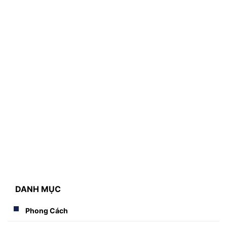
Đăng bởi: HIDDLE
Chọn áo dạ nam đẹp dựa vào những tiêu chí nào?
DANH MỤC
Phong Cách