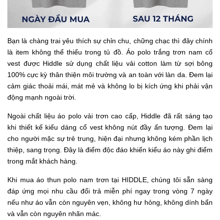
Bạn là chàng trai yêu thích sự chỉn chu, chững chạc thì đây chính
là item không thể thiếu trong tủ đồ. Áo polo trắng trơn nam cổ
vest được Hiddle sử dụng chất liệu vải cotton làm từ sợi bông
100% cực kỳ thân thiện môi trường và an toàn với làn da. Đem lại
cảm giác thoải mái, mát mẻ và không lo bị kích ứng khi phải vận
động mạnh ngoài trời.
Ngoài chất liệu áo polo vải trơn cao cấp, Hiddle đã rất sáng tạo
khi thiết kế kiểu dáng cổ vest không nút đầy ấn tượng. Đem lại
cho người mặc sự trẻ trung, hiện đại nhưng không kém phần lịch
thiệp, sang trọng. Đây là điểm độc đáo khiến kiểu áo này ghi điểm
trong mắt khách hàng.
Khi mua áo thun polo nam trơn tại HIDDLE, chúng tôi sẵn sàng
đáp ứng mọi nhu cầu đổi trả miễn phí ngay trong vòng 7 ngày
nếu như áo vẫn còn nguyên vẹn, không hư hỏng, không dính bẩn
và vẫn còn nguyên nhãn mác.