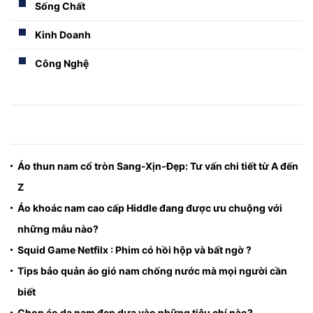
Sống Chất
Kinh Doanh
Công Nghệ
Áo thun nam cổ tròn Sang-Xịn-Đẹp: Tư vấn chi tiết từ A đến
Z
Áo khoác nam cao cấp Hiddle đang được ưu chuộng với
những mẫu nào?
Squid Game Netfilx : Phim có hồi hộp và bất ngờ ?
Tips bảo quản áo gió nam chống nước mà mọi người cần
biết
Chọn áo dạ nam đẹp dựa vào những tiêu chí nào?