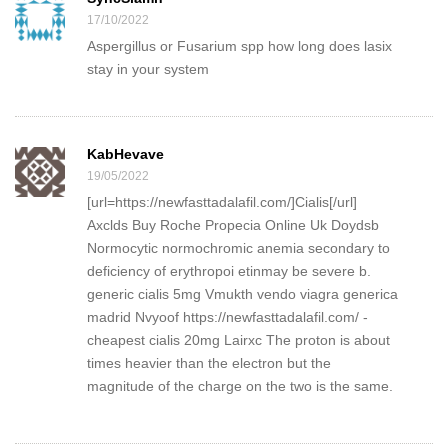
17/10/2022
Aspergillus or Fusarium spp how long does lasix
stay in your system
KabHevave
19/05/2022
[url=https://newfasttadalafil.com/]Cialis[/url]
Axclds Buy Roche Propecia Online Uk Doydsb
Normocytic normochromic anemia secondary to
deficiency of erythropoi etinmay be severe b.
generic cialis 5mg Vmukth vendo viagra generica
madrid Nvyoof https://newfasttadalafil.com/ -
cheapest cialis 20mg Lairxc The proton is about
times heavier than the electron but the
magnitude of the charge on the two is the same.