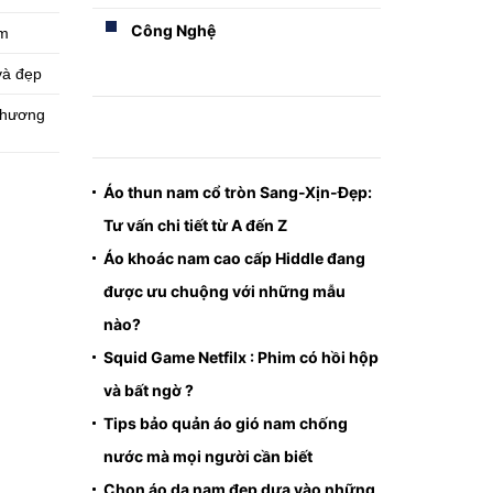
Công Nghệ
ăm
và đẹp
thương
Áo thun nam cổ tròn Sang-Xịn-Đẹp:
Tư vấn chi tiết từ A đến Z
Áo khoác nam cao cấp Hiddle đang
được ưu chuộng với những mẫu
nào?
Squid Game Netfilx : Phim có hồi hộp
và bất ngờ ?
Tips bảo quản áo gió nam chống
nước mà mọi người cần biết
Chọn áo dạ nam đẹp dựa vào những