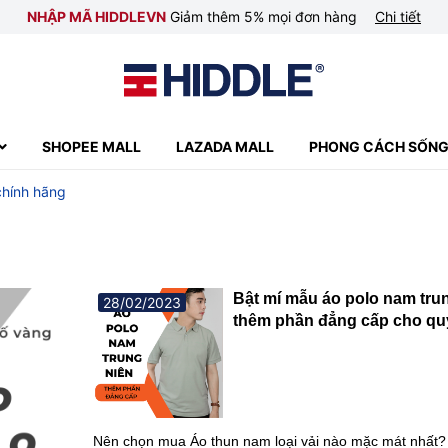
NHẬP MÃ HIDDLEVN
Giảm thêm 5% mọi đơn hàng
Chi tiết
SHOPEE MALL
LAZADA MALL
PHONG CÁCH SỐN
chính hãng
Bật mí mẫu áo polo nam tru
28/02/2023
thêm phần đẳng cấp cho qu
Nên chọn mua Áo thun nam loại vải nào mặc mát nhất?