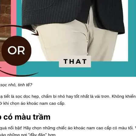
sọc nhỏ, tinh tế?
 tiết là sọc dọc hẹp, chấm bi nhỏ hay tốt nhất là vải trơn. Không khiế
hớ khi chọn
áo khoác nam cao cấp
.
 có màu trầm
quá nổi bật! Hãy chọn những chiếc áo khoác nam cao cấp có màu tối. 
vào những nơi "đầy đặn" hơn.