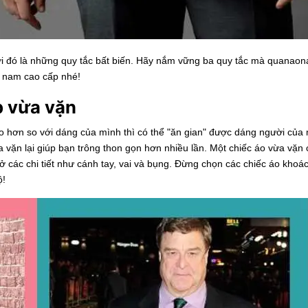
với đó là những quy tắc bất biến. Hãy nắm vững ba quy tắc mà
quanaon
c nam cao cấp nhé!
p vừa vặn
o hơn so với dáng của mình thì có thể "ăn gian" được dáng người của 
 vặn lại giúp bạn trông thon gọn hơn nhiều lần. Một chiếc áo vừa vặn
 các chi tiết như cánh tay, vai và bụng. Đừng chọn các chiếc
áo khoá
ộ!