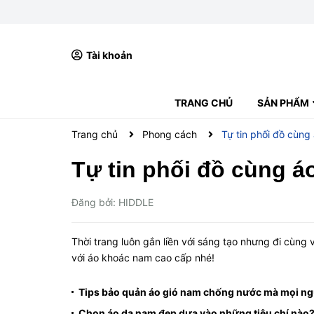
Tài khoản
TRANG CHỦ
SẢN PHẨM
ÁO POLO
ÁO THUN CỔ TRÒN
ÁO KHOÁC NAM
QUẦN NAM
VÍ NAM
BALO NAM
BOXER NAM
GIÀY NAM
Trang chủ
Phong cách
Tự tin phối đồ cùn
Tự tin phối đồ cùng 
Đăng bởi: HIDDLE
Thời trang luôn gắn liền với sáng tạo nhưng đi cùng
với áo khoác nam cao cấp nhé!
Tips bảo quản áo gió nam chống nước mà mọi ngư
Chọn áo dạ nam đẹp dựa vào những tiêu chí nào