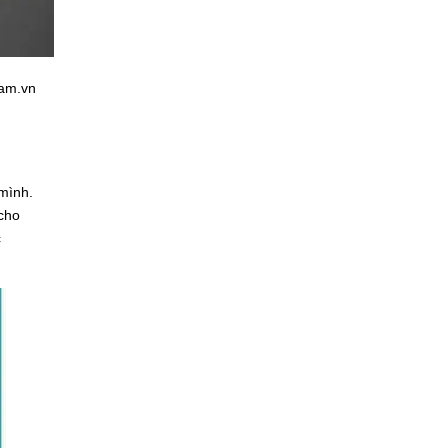
am.vn
mình.
 cho
c