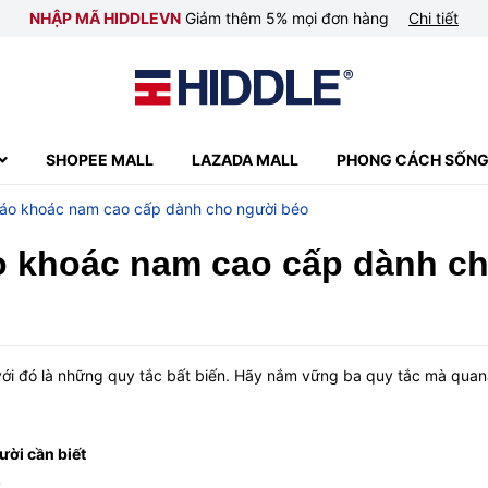
NHẬP MÃ HIDDLEVN
Giảm thêm 5% mọi đơn hàng
Chi tiết
SHOPEE MALL
LAZADA MALL
PHONG CÁCH SỐN
g áo khoác nam cao cấp dành cho người béo
áo khoác nam cao cấp dành c
 với đó là những quy tắc bất biến. Hãy nắm vững ba quy tắc mà quan
ời cần biết
?